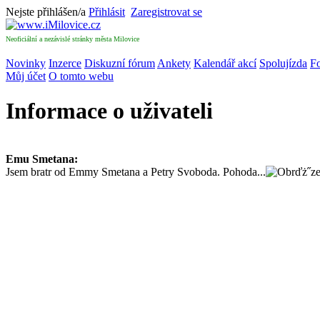
Nejste přihlášen/a
Přihlásit
Zaregistrovat se
Neoficiální a nezávislé stránky města Milovice
Novinky
Inzerce
Diskuzní fórum
Ankety
Kalendář akcí
Spolujízda
Fo
Můj účet
O tomto webu
Informace o uživateli
Emu Smetana:
Jsem bratr od Emmy Smetana a Petry Svoboda. Pohoda...