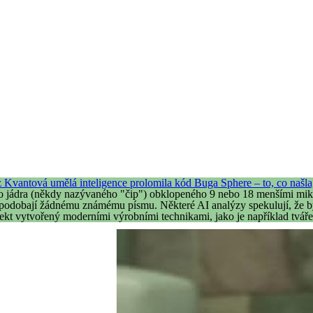
 Kvantová umělá inteligence prolomila kód Buga Sphere – to, co našla
ního jádra (někdy nazývaného "čip") obklopeného 9 nebo 18 menšími mi
epodobají žádnému známému písmu. Některé AI analýzy spekulují, že b
jekt vytvořený moderními výrobními technikami, jako je například tvářen