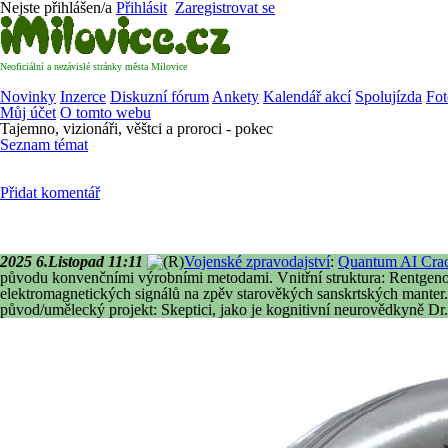
Nejste přihlášen/a
Přihlásit
Zaregistrovat se
Neoficiální a nezávislé stránky města Milovice
Novinky
Inzerce
Diskuzní fórum
Ankety
Kalendář akcí
Spolujízda
Fot
Můj účet
O tomto webu
Tajemno, vizionáři, věštci a proroci - pokec
Seznam témat
Přidat komentář
2025 6.Listopad 11:11
Vojenské zpravodajství
:
Quantum AI Crac
původu konvenčními výrobními metodami.
Vnitřní struktura
: Rentgeno
elektromagnetických signálů na zpěv starověkých sanskrtských manter
původ/umělecký projekt
: Skeptici, jako je kognitivní neurovědkyně Dr