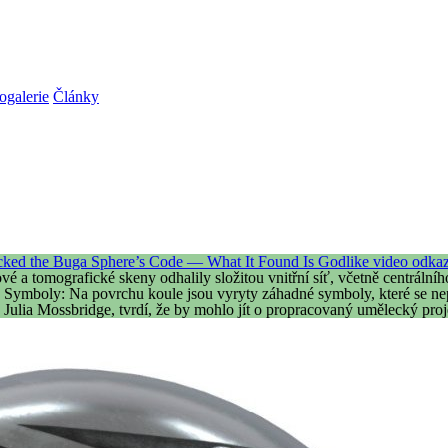
ogalerie
Články
ked the Buga Sphere’s Code — What It Found Is Godlike
video odkaz
vé a tomografické skeny odhalily složitou vnitřní síť, včetně centrál
.
Symboly
: Na povrchu koule jsou vyryty záhadné symboly, které se n
. Julia Mossbridge, tvrdí, že by mohlo jít o propracovaný umělecký pro