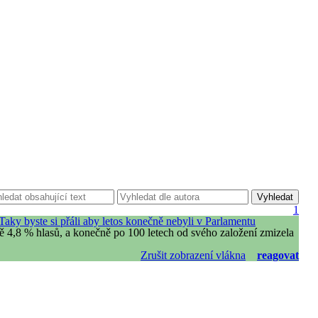
1
Taky byste si přáli aby letos konečně nebyli v Parlamentu
 4,8 % hlasů, a konečně po 100 letech od svého založení zmizela
Zrušit zobrazení vlákna
reagovat