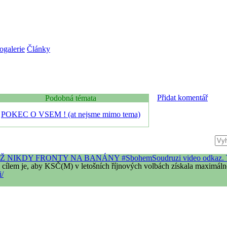
ogalerie
Články
Přidat komentář
Podobná témata
POKEC O VSEM ! (at nejsme mimo tema)
Ž NIKDY FRONTY NA BANÁNY #SbohemSoudruzi video odkaz.
cílem je, aby KSČ(M) v letošních říjnových volbách získala maximálně
i/