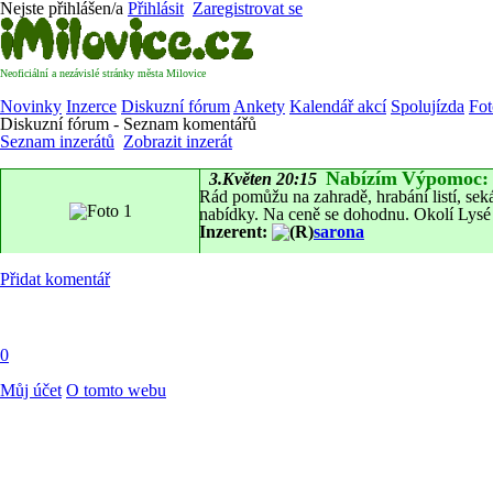
Nejste přihlášen/a
Přihlásit
Zaregistrovat se
Neoficiální a nezávislé stránky města Milovice
Novinky
Inzerce
Diskuzní fórum
Ankety
Kalendář akcí
Spolujízda
Fot
Diskuzní fórum - Seznam komentářů
Seznam inzerátů
Zobrazit inzerát
Nabízím
Výpomoc:
3.Květen 20:15
Rád pomůžu na zahradě, hrabání listí, sekán
nabídky. Na ceně se dohodnu. Okolí Lysé 
Inzerent:
sarona
Přidat komentář
0
Můj účet
O tomto webu