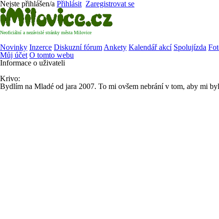
Nejste přihlášen/a
Přihlásit
Zaregistrovat se
Neoficiální a nezávislé stránky města Milovice
Novinky
Inzerce
Diskuzní fórum
Ankety
Kalendář akcí
Spolujízda
Fot
Můj účet
O tomto webu
Informace o uživateli
Krivo:
Bydlím na Mladé od jara 2007. To mi ovšem nebrání v tom, aby mi byl