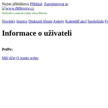
Nejste přihlášen/a
Přihlásit
Zaregistrovat se
Neoficiální a nezávislé stránky města Milovice
Novinky
Inzerce
Diskuzní fórum
Ankety
Kalendář akcí
Spolujízda
Fo
Informace o uživateli
PetPe:
Můj účet
O tomto webu