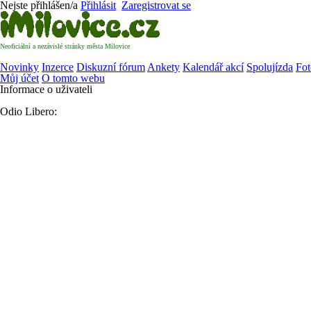
Nejste přihlášen/a
Přihlásit
Zaregistrovat se
Neoficiální a nezávislé stránky města Milovice
Novinky
Inzerce
Diskuzní fórum
Ankety
Kalendář akcí
Spolujízda
Fot
Můj účet
O tomto webu
Informace o uživateli
Odio Libero: