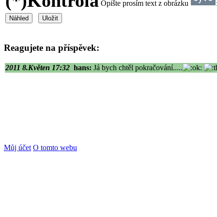
(*)
Kontrola
Opište prosím text z obrázku
Reagujete na příspěvek:
2011 8.Květen 17:32
hans:
Já bych chtěl pokračování.....
Můj účet
O tomto webu