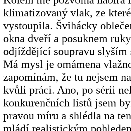
klimatizovaný vlak, ze kter
vystoupila. Švihácky obleče
okna dveří a posuknem ruky
odjíždějící soupravu slyším s
Má mysl je omámena vlažnou
zapomínám, že tu nejsem na
kvůli práci. Ano, po sérii n
konkurenčních listů jsem by
pravou míru a shlédla na ten
mládí realistickým pohledem