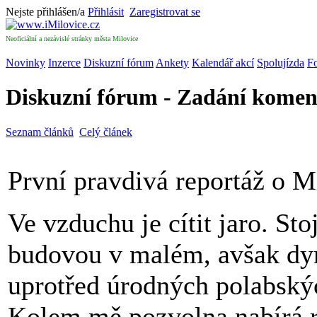
Nejste přihlášen/a
Přihlásit
Zaregistrovat se
Neoficiální a nezávislé stránky města Milovice
Novinky
Inzerce
Diskuzní fórum
Ankety
Kalendář akcí
Spolujízda
Fo
Diskuzní fórum - Zadání komen
Seznam článků
Celý článek
První pravdivá reportáž o M
Ve vzduchu je cítit jaro. S
budovou v malém, avšak dyn
uprotřed úrodných polabskýc
Kolem mě pozvolna nabírá r