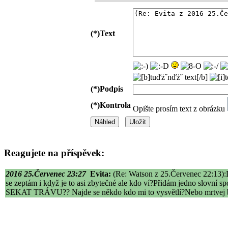
(*)
Text
(*)
Podpis
(*)
Kontrola
Opište prosím text z obrázku
Reagujete na příspěvek:
2016 25.Červenec 23:27
Evita:
(Re: Watson z 25.Červenec 22:13):Do
se zeptám i když je to asi zbytečné ale kdo ví?Přidám jedno
SEKAT TRÁVU?? Najde se někdo kdo mi to vysvětlí?Nebo mrtvej br