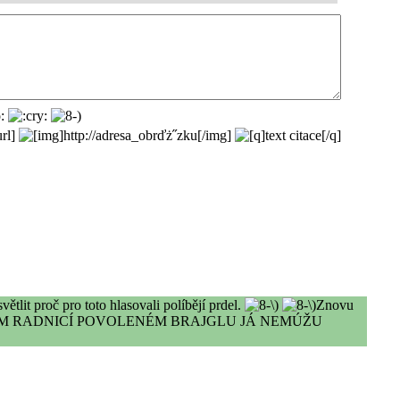
lit proč pro toto hlasovali políbějí prdel.
Znovu
OČ KURVA V TOM RADNICÍ POVOLENÉM BRAJGLU JÁ NEMÚŽU