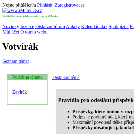
Nejste přihlášen/a
Přihlásit
Zaregistrovat se
Neoficiální a nezávislé stránky města Milovice
Novinky
Inzerce
Diskuzní fórum
Ankety
Kalendář akcí
Spolujízda
Fo
Můj účet
O tomto webu
Votvírák
Seznam témat
Podobná témata
Diskuzní téma
Zavírák
Pravidla pro odeslání příspěv
Příspěvky, které budou v roz
Podpis je povinný údaj, který m
Maximální povolená délka přísp
Příspěvky obsahující jakouko