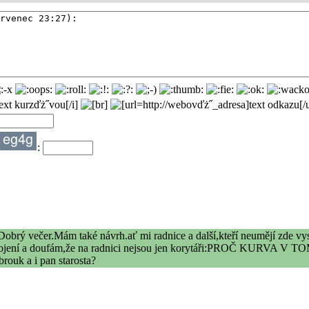
:
brý večer.Mám také návrh.ať mi radnice a další,kteří neumějí zde vysvět
 slovní spojení a doufám,že na radnici nejsou jen korytáři:PR
ouk a i pan starosta?