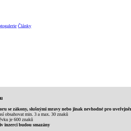
togalerie
Články
ku
poru se zákony, slušnými mravy nebo jinak nevhodné pro uveřejně
usí obsahovat min. 3 a max. 30 znaků
ěvku je 600 znaků
liv inzerci budou smazány