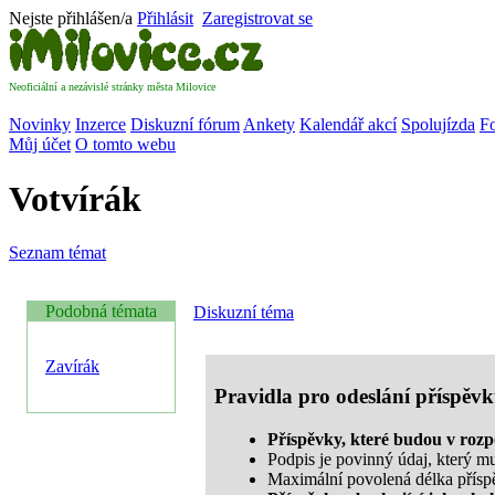
Nejste přihlášen/a
Přihlásit
Zaregistrovat se
Neoficiální a nezávislé stránky města Milovice
Novinky
Inzerce
Diskuzní fórum
Ankety
Kalendář akcí
Spolujízda
Fo
Můj účet
O tomto webu
Votvírák
Seznam témat
Podobná témata
Diskuzní téma
Zavírák
Pravidla pro odeslání příspěv
Příspěvky, které budou v roz
Podpis je povinný údaj, který m
Maximální povolená délka přísp