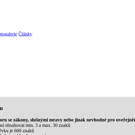
togalerie
Články
ku
poru se zákony, slušnými mravy nebo jinak nevhodné pro uveřejně
usí obsahovat min. 3 a max. 30 znaků
ěvku je 600 znaků