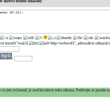
liv inzerci budou smazány
:
o jste zvýraznil, je součást názvu toho zákona. Podívejte se prosím na t