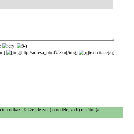
en odkaz. Takže jde za a) o neděle, za b) o státní (a