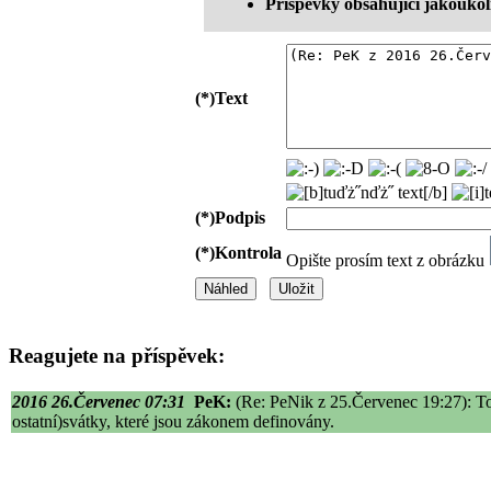
Příspěvky obsahující jakouko
(*)
Text
(*)
Podpis
(*)
Kontrola
Opište prosím text z obrázku
Reagujete na příspěvek:
2016 26.Červenec 07:31
PeK:
(Re: PeNik z 25.Červenec 19:27): To c
ostatní)svátky, které jsou zákonem definovány.