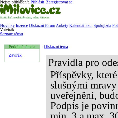
Nejste přihlášen/a
Přihlásit
Zaregistrovat se
Neoficiální a nezávislé stránky města Milovice
Novinky
Inzerce
Diskuzní fórum
Ankety
Kalendář akcí
Spolujízda
Fot
Votvírák
Seznam témat
Diskuzní téma
Podobná témata
Zavírák
Pravidla pro ode
Příspěvky, kter
slušnými mravy
uveřejnění, bud
Podpis je povin
min. 3 a max. 3