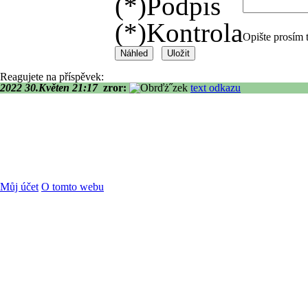
(*)
Podpis
(*)
Kontrola
Opište prosím 
Reagujete na příspěvek:
2022 30.Květen 21:17
zror:
text odkazu
Můj účet
O tomto webu