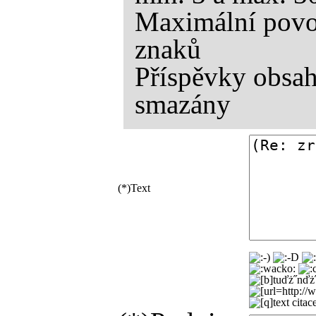
Maximální povol
znaků
Příspěvky obsah
smazány
(*)
Text