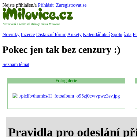
Nejste přihlášen/a
Přihlásit
Zaregistrovat se
Neoficiální a nezávislé stránky města Milovice
Novinky
Inzerce
Diskuzní fórum
Ankety
Kalendář akcí
Spolujízda
Fo
Pokec jen tak bez cenzury :)
Seznam témat
Fotogalerie
Pravidla pro odeslání p