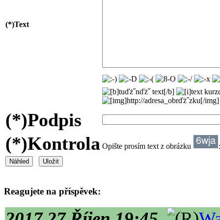
(*)
Text
(*)
Podpis
(*)
Kontrola
Opište prosím text z obrázku
Reagujete na příspěvek:
2017 27.Říjen 19:45
Wa