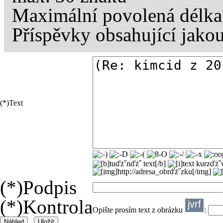
Maximální povolená délka
Příspěvky obsahující jako
(*)
Text
(*)
Podpis
(*)
Kontrola
Opište prosím text z obrázku
: