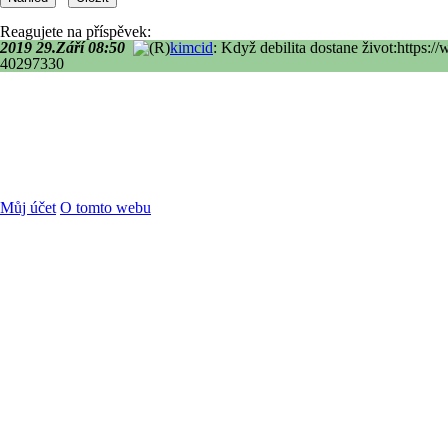
Reagujete na příspěvek:
2019 29.Září 08:50
kimcid
: Když debilita dostane život:https
40297330
Můj účet
O tomto webu