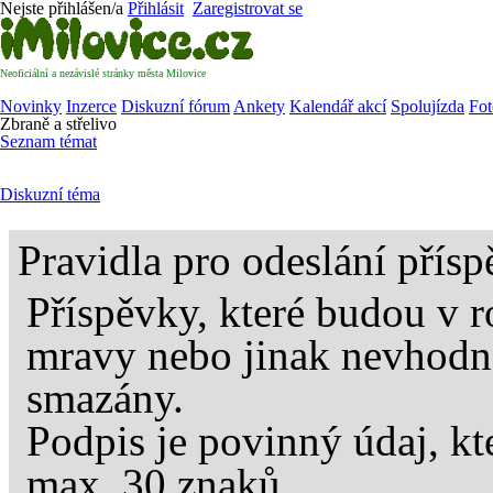
Nejste přihlášen/a
Přihlásit
Zaregistrovat se
Neoficiální a nezávislé stránky města Milovice
Novinky
Inzerce
Diskuzní fórum
Ankety
Kalendář akcí
Spolujízda
Fot
Zbraně a střelivo
Seznam témat
Diskuzní téma
Pravidla pro odeslání přís
Příspěvky, které budou v 
mravy nebo jinak nevhodn
smazány.
Podpis je povinný údaj, kt
max. 30 znaků