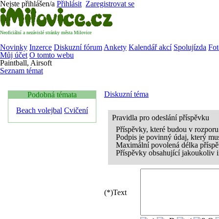
Nejste přihlášen/a
Přihlásit
Zaregistrovat se
Neoficiální a nezávislé stránky města Milovice
Novinky
Inzerce
Diskuzní fórum
Ankety
Kalendář akcí
Spolujízda
Fot
Můj účet
O tomto webu
Paintball, Airsoft
Seznam témat
Diskuzní téma
Podobná témata
Beach volejbal
Cvičení
Pravidla pro odeslání příspěvku
Příspěvky, které budou v rozpor
Podpis je povinný údaj, který mu
Maximální povolená délka příspě
Příspěvky obsahující jakoukoliv
(*)
Text