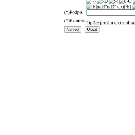
(*)
Podpis
(*)
Kontrola
Opište prosím text z obr