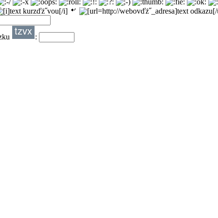
ázku
: