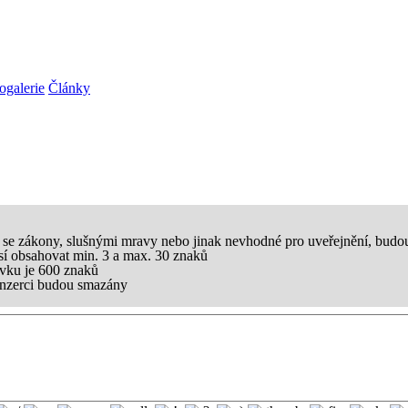
ogalerie
Články
u se zákony, slušnými mravy nebo jinak nevhodné pro uveřejnění, budo
sí obsahovat min. 3 a max. 30 znaků
vku je 600 znaků
 inzerci budou smazány