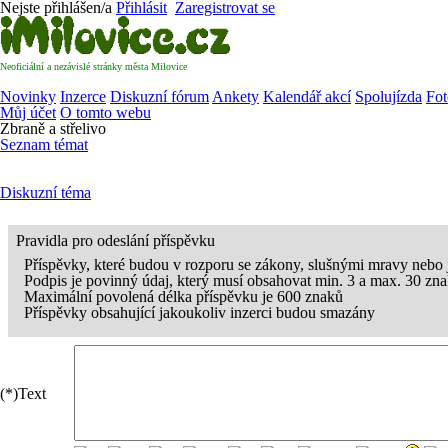
Nejste přihlášen/a
Přihlásit
Zaregistrovat se
Neoficiální a nezávislé stránky města Milovice
Novinky
Inzerce
Diskuzní fórum
Ankety
Kalendář akcí
Spolujízda
Fot
Můj účet
O tomto webu
Zbraně a střelivo
Seznam témat
Diskuzní téma
Pravidla pro odeslání příspěvku
Příspěvky, které budou v rozporu se zákony, slušnými mravy nebo
Podpis je povinný údaj, který musí obsahovat min. 3 a max. 30 zn
Maximální povolená délka příspěvku je 600 znaků
Příspěvky obsahující jakoukoliv inzerci budou smazány
(*)
Text