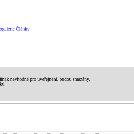
ogalerie
Články
 jinak nevhodné pro uveřejnění, budou smazány.
aků