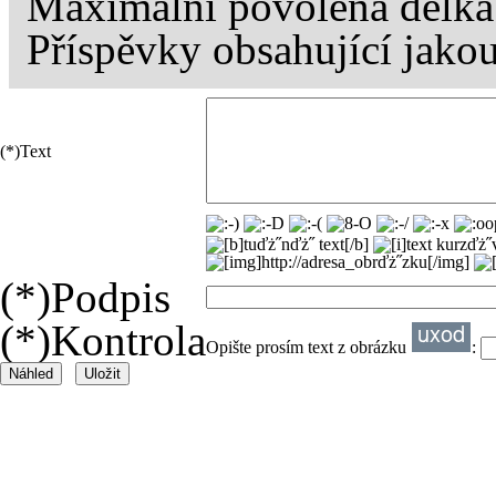
Maximální povolená délka
Příspěvky obsahující jako
(*)
Text
(*)
Podpis
(*)
Kontrola
Opište prosím text z obrázku
: