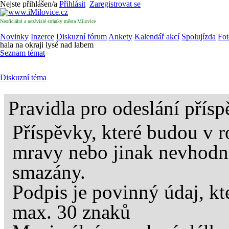
Nejste přihlášen/a
Přihlásit
Zaregistrovat se
Neoficiální a nezávislé stránky města Milovice
Novinky
Inzerce
Diskuzní fórum
Ankety
Kalendář akcí
Spolujízda
Fot
hala na okraji lysé nad labem
Seznam témat
Diskuzní téma
Pravidla pro odeslání přís
Příspěvky, které budou v 
mravy nebo jinak nevhodn
smazány.
Podpis je povinný údaj, kt
max. 30 znaků