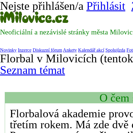
Nejste přihlášen/a
Přihlásit
Neoficiální a nezávislé stránky města Milovi
Novinky
Inzerce
Diskuzní fórum
Ankety
Kalendář akcí
Spolujízda
Fot
Florbal v Milovicích (tentok
Seznam témat
O čem 
Florbalová akademie provoz
třetím rokem. Má zde dvě 