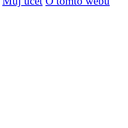
Můj účet
O tomto webu