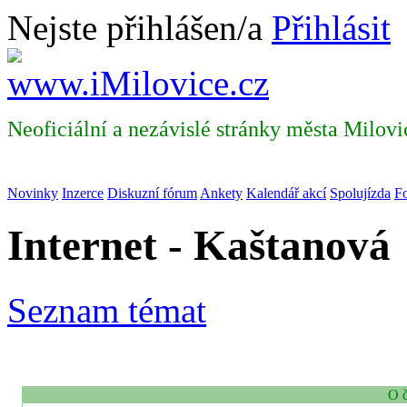
Nejste přihlášen/a
Přihlásit
Neoficiální a nezávislé stránky města Milovi
Novinky
Inzerce
Diskuzní fórum
Ankety
Kalendář akcí
Spolujízda
Fo
Internet - Kaštanová
Seznam témat
O č