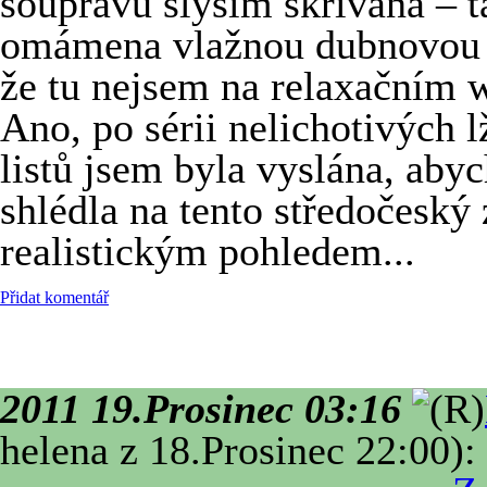
soupravu slyším skřivana – t
omámena vlažnou dubnovou b
že tu nejsem na relaxačním w
Ano, po sérii nelichotivých 
listů jsem byla vyslána, aby
shlédla na tento středočeský
realistickým pohledem...
Přidat komentář
2011 19.Prosinec 03:16
helena z 18.Prosinec 22:00): 