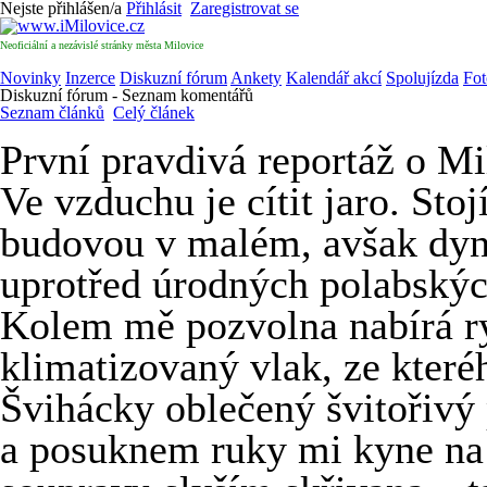
Nejste přihlášen/a
Přihlásit
Zaregistrovat se
Neoficiální a nezávislé stránky města Milovice
Novinky
Inzerce
Diskuzní fórum
Ankety
Kalendář akcí
Spolujízda
Fot
Diskuzní fórum - Seznam komentářů
Seznam článků
Celý článek
První pravdivá reportáž o Mi
Ve vzduchu je cítit jaro. St
budovou v malém, avšak dyn
uprotřed úrodných polabskýc
Kolem mě pozvolna nabírá r
klimatizovaný vlak, ze které
Švihácky oblečený švitořivý
a posuknem ruky mi kyne na v