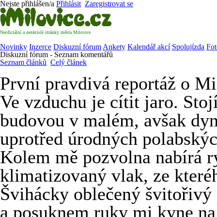
Nejste přihlášen/a
Přihlásit
Zaregistrovat se
Neoficiální a nezávislé stránky města Milovice
Novinky
Inzerce
Diskuzní fórum
Ankety
Kalendář akcí
Spolujízda
Fot
Diskuzní fórum - Seznam komentářů
Seznam článků
Celý článek
První pravdivá reportáž o Mi
Ve vzduchu je cítit jaro. St
budovou v malém, avšak dyn
uprotřed úrodných polabskýc
Kolem mě pozvolna nabírá r
klimatizovaný vlak, ze které
Švihácky oblečený švitořivý
a posuknem ruky mi kyne na v