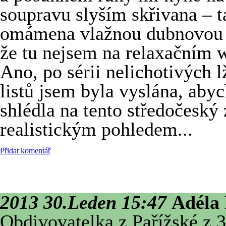
soupravu slyším skřivana – t
omámena vlažnou dubnovou b
že tu nejsem na relaxačním w
Ano, po sérii nelichotivých 
listů jsem byla vyslána, aby
shlédla na tento středočeský
realistickým pohledem...
Přidat komentář
2013 30.Leden 15:47
Adéla
Obdivovatelka z Pařížské z 3