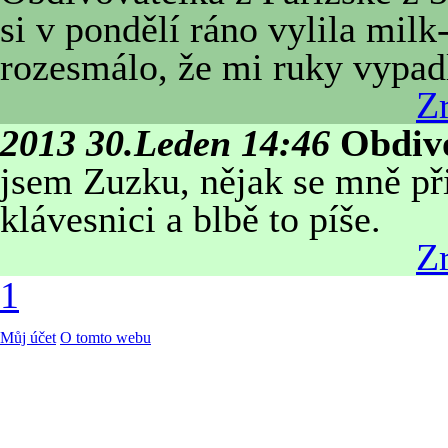
si v pondělí ráno vylila milk
rozesmálo, že mi ruky vypadl i
Zr
2013 30.Leden 14:46
Obdivo
jsem Zuzku, nějak se mně při
klávesnici a blbě to píše.
Zr
1
Můj účet
O tomto webu