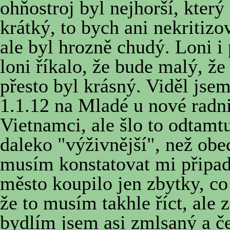
ohňostroj byl nejhorší, který
krátký, to bych ani nekritiz
ale byl hrozně chudý. Loni i 
loni říkalo, že bude malý, že 
přesto byl krásný. Viděl jse
1.1.12 na Mladé u nové radni
Vietnamci, ale šlo to odtamtu
daleko "výživnější", než obe
musím konstatovat mi připad
město koupilo jen zbytky, co 
že to musím takhle říct, ale 
bydlím jsem asi zmlsaný a č