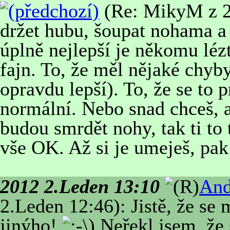
(Re: MikyM z 2.
držet hubu, šoupat nohama a 
úplně nejlepší je někomu lézt
fajn. To, že měl nějaké chyb
opravdu lepší). To, že se to p
normální. Nebo snad chceš, a
budou smrdět nohy, tak ti to 
vše OK. Až si je umeješ, pak 
2012 2.Leden 13:10
And
2.Leden 12:46): Jistě, že se 
jinýho!
Neřekl jsem, že s