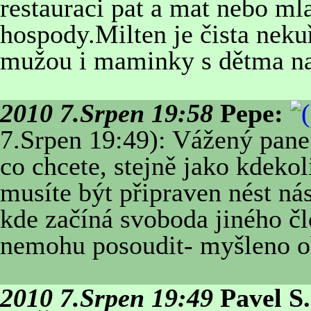
restauraci pat a mat nebo ml
hospody.Milten je čista neku
mužou i maminky s dětma na 
2010 7.Srpen 19:58
Pepe:
7.Srpen 19:49): Vážený pane
co chcete, stejně jako kdekol
musíte být připraven nést ná
kde začíná svoboda jiného čl
nemohu posoudit- myšleno o
2010 7.Srpen 19:49
Pavel S.