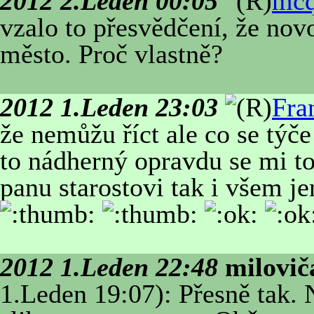
2012 2.Leden 00:05
mc
vzalo to přesvědčení, že novo
město. Proč vlastně?
2012 1.Leden 23:03
Fra
že nemůžu říct ale co se týče
to nádherný opravdu se mi to
panu starostovi tak i všem je
2012 1.Leden 22:48
milovič
1.Leden 19:07): Přesně tak. 