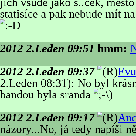
jich všude jako s..ček, měst
statisíce a pak nebude mít na
2012 2.Leden 09:51
hmm:
N
2012 2.Leden 09:37
Evu
2.Leden 08:31): No byl krásn
bandou byla sranda
2012 2.Leden 09:17
And
názory...No, já tedy napíši n