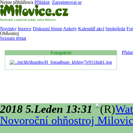
Nejste přihlášen/a
Přihlásit
Zaregistrovat se
Neoficiální a nezávislé stránky města Milovice
Novinky
Inzerce
Diskuzní fórum
Ankety
Kalendář akcí
Spolujízda
Fot
Ohňostroj
Seznam témat
Přida
Fotogalerie
2018 5.Leden 13:31
Wat
Novoroční ohňostroj Milovi