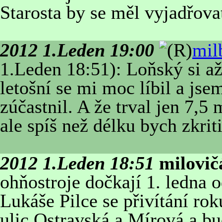
Starosta by se měl vyjadřovat
2012 1.Leden 19:00
mil
1.Leden 18:51): Loňský si až
letošní se mi moc líbil a jsem
zúčastnil. A že trval jen 7,
ale spíš než délku bych zkrit
2012 1.Leden 18:51
milovič
ohňostroje dočkají 1. ledna o
Lukáše Pilce se přivítání ro
ulic Ostravská a Mírová a bud