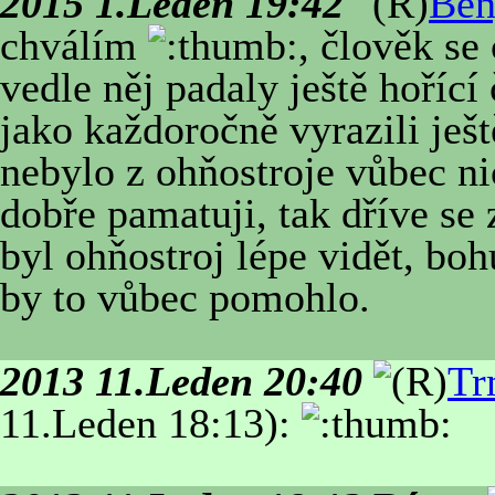
2015 1.Leden 19:42
Ben
chválím
, člověk se 
vedle něj padaly ještě hořící 
jako každoročně vyrazili ješ
nebylo z ohňostroje vůbec n
dobře pamatuji, tak dříve se 
byl ohňostroj lépe vidět, boh
by to vůbec pomohlo.
2013 11.Leden 20:40
Tr
11.Leden 18:13):