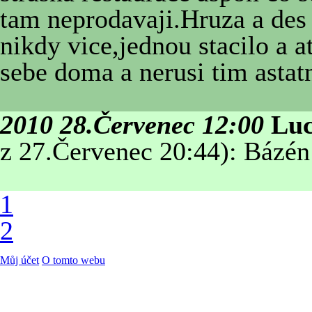
tam neprodavaji.Hruza a des 
nikdy vice,jednou stacilo a a
sebe doma a nerusi tim asta
2010 28.Červenec 12:00
Luc
z 27.Červenec 20:44): Bázén
1
2
Můj účet
O tomto webu