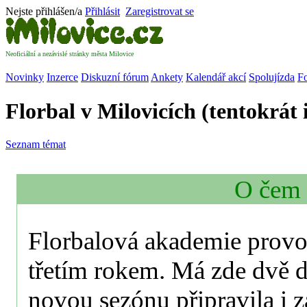
Nejste přihlášen/a
Přihlásit
Zaregistrovat se
Neoficiální a nezávislé stránky města Milovice
Novinky
Inzerce
Diskuzní fórum
Ankety
Kalendář akcí
Spolujízda
Fo
Florbal v Milovicích (tentokrát 
Seznam témat
O čem 
Florbalová akademie provoz
třetím rokem. Má zde dvě d
novou sezónu připravila i z