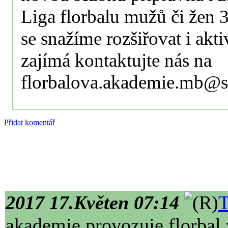
Liga florbalu mužů či žen
se snažíme rozšiřovat i akti
zajímá kontaktujte nás na
florbalova.akademie.mb@se
Přidat komentář
2017 17.Květen 07:14
T
akademie provozuje florbal 