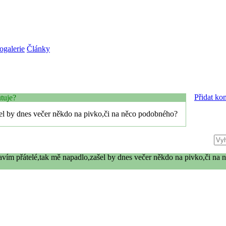
ogalerie
Články
Přidat ko
tuje?
šel by dnes večer někdo na pivko,či na něco podobného?
ravím přátelé,tak mě napadlo,zašel by dnes večer někdo na pivko,či na