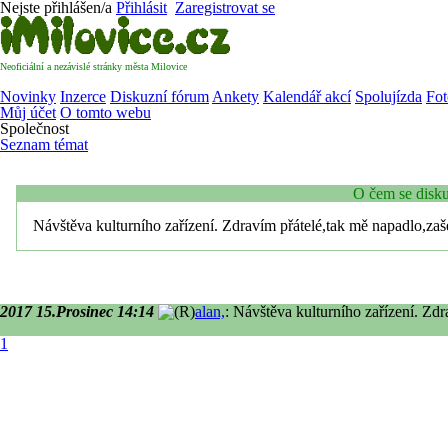
Nejste přihlášen/a
Přihlásit
Zaregistrovat se
Neoficiální a nezávislé stránky města Milovice
Novinky
Inzerce
Diskuzní fórum
Ankety
Kalendář akcí
Spolujízda
Fot
Můj účet
O tomto webu
Společnost
Seznam témat
O čem se disku
Návštěva kulturního zařízení. Zdravím přátelé,tak mě napadlo,za
2017 15.Prosinec 14:14
alan,
: Návštěva kulturního zařízení. Zd
1