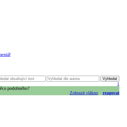
mentář
1
 něco podobného?
Zobrazit vlákno
reagovat